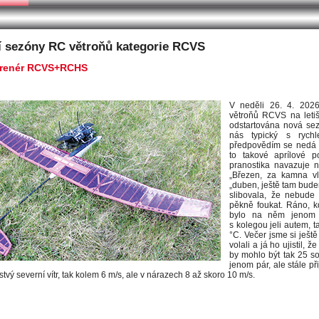
26 článek 2
í sezóny RC větroňů kategorie RCVS
 trenér RCVS+RCHS
V neděli 26. 4. 2026
větroňů RCVS na letiš
odstartována nová se
nás typický s ryc
předpovědím se nedá mo
to takové aprílové p
pranostika navazuje n
„Březen, za kamna v
„duben, ještě tam bud
slibovala, že nebude 
pěkně foukat. Ráno, k
bylo na něm jenom
s kolegou jeli autem, t
°C. Večer jsme si ješt
volali a já ho ujistil, 
by mohlo být tak 25 s
jenom pár, ale stále při
tvý severní vítr, tak kolem 6 m/s, ale v nárazech 8 až skoro 10 m/s.