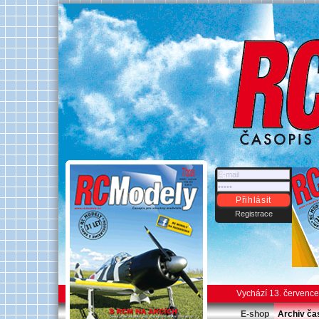
Přihlásit
Registrace
Vychází 13. červenc
E-shop
Archiv ča