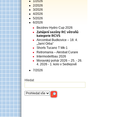
1/2026
2/2026
3/2026
4/2026
5/2026
6/2026
Bezdrev Hydro Cup 2026
Zahájení sezóny RC větroňů
kategorie RCVS
Aircombat Budkovice – 18. 4.
„Jarní Orba“
Shorts Tucano T Mk-1
Retromania – Akrobat Curare
Intermodellbau 2026
Moravský pohár 2026 – 25. - 26.
4. 2026 - 1. kolo v Sedlejově
7/2026
Hledat