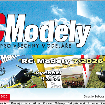
e 2026
Dnes je
Sobota 
sopisů
Prodejní místa
Akce
Počasí
Odkazy
Jak přispívat
Inzerce
Re