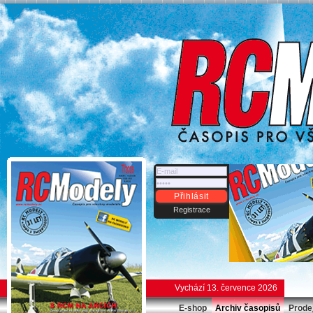
Přihlásit
Registrace
Vychází 13. července 2026
E-shop
Archiv časopisů
Prode