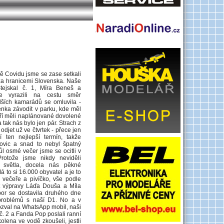
ě Covidu jsme se zase setkali
za hranicemi Slovenska. Naše
tejskal č. 1, Míra Beneš a
e vyrazili na cestu směr
lších kamarádů se omluvila -
enka závodit v parku, kde měl
teří měli naplánované dovolené
 tak nás bylo jen pár. Strach z
djet už ve čtvrtek - přece jen
 ten nejlepší termín, takže
ovic a snad to nebyl špatný
ůl osmé večer jsme se ocitli v
Protože jsme nikdy neviděli
 světla, docela nás pěkné
 to si 16.000 obyvatel a je to
 večeře a pivíčko, vše podle
t výpravy Láďa Douša a Míla
or se dostavila druhého dne
problémů s naší D1. No a v
ozval na WhatsApp mobil, naši
č. 2 a Fanda Pop poslali ranní
olena ve vodě zkoušeli, jestli