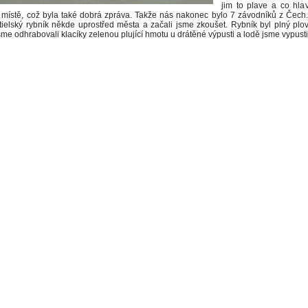
jim to plave a co hla
místě, což byla také dobrá zpráva. Takže nás nakonec bylo 7 závodníků z Čech.
štielský rybník někde uprostřed města a začali jsme zkoušet. Rybník byl plný pl
jsme odhrabovali klacíky zelenou plující hmotu u drátěné výpusti a lodě jsme vypusti