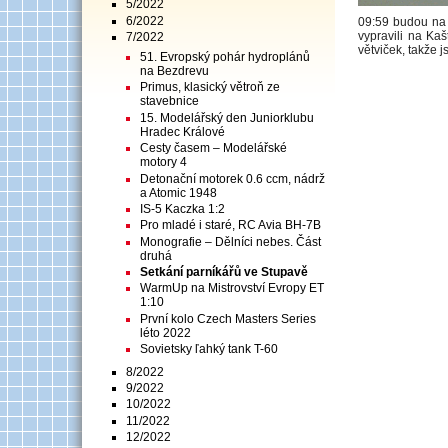
5/2022
6/2022
09:59 budou na 
vypravili na Ka
7/2022
větviček, takže 
51. Evropský pohár hydroplánů
na Bezdrevu
Primus, klasický větroň ze
stavebnice
15. Modelářský den Juniorklubu
Hradec Králové
Cesty časem – Modelářské
motory 4
Detonační motorek 0.6 ccm, nádrž
a Atomic 1948
IS-5 Kaczka 1:2
Pro mladé i staré, RC Avia BH-7B
Monografie – Dělníci nebes. Část
druhá
Setkání parníkářů ve Stupavě
WarmUp na Mistrovství Evropy ET
1:10
První kolo Czech Masters Series
léto 2022
Sovietsky ľahký tank T-60
8/2022
9/2022
10/2022
11/2022
12/2022