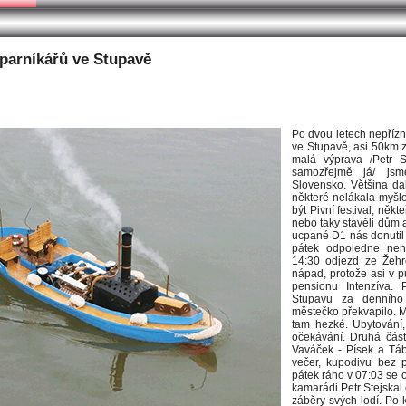
22 článek 9
 parníkářů ve Stupavě
Po dvou letech nepřízn
ve Stupavě, asi 50km 
malá výprava /Petr S
samozřejmě já/ jsm
Slovensko. Většina da
některé nelákala myšl
být Pivní festival, něk
nebo taky stavěli dům a
ucpané D1 nás donutil o
pátek odpoledne není
14:30 odjezd ze Žehr
nápad, protože asi v p
pensionu Intenzíva. 
Stupavu za denního
městečko překvapilo. Má
tam hezké. Ubytování,
očekávání. Druhá čás
Vaváček - Písek a Táb
večer, kupodivu bez 
pátek ráno v 07:03 se 
kamarádi Petr Stejskal 
záběry svých lodí. Po k