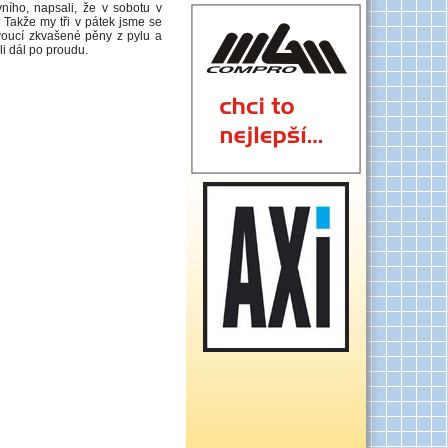
vního, napsali, že v sobotu v
 Takže my tři v pátek jsme se
ovoucí zkvašené pěny z pylu a
li dál po proudu.