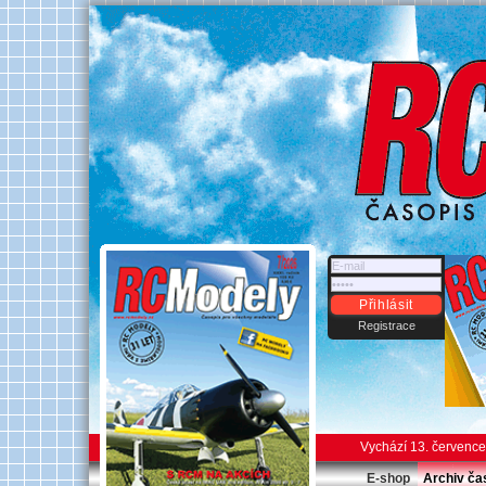
Přihlásit
Registrace
Vychází 13. červenc
E-shop
Archiv ča