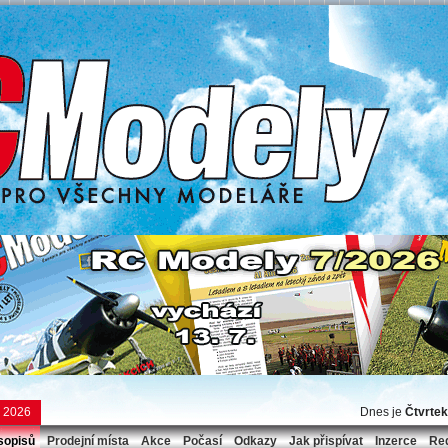
e 2026
Dnes je
Čtvrtek
sopisů
Prodejní místa
Akce
Počasí
Odkazy
Jak přispívat
Inzerce
Re