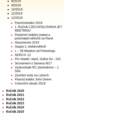
8/2019
9/2019
10/2019
11/2019
12/2019
Frierichshafen 2019
1. Ročník CZECHOSLOVAKIA JET
MEETINGU
Podzimní setkání maket a
polomaket větroňů na Rané
Hausmesse 2019
Guppy 2, elektrovětroň
L – 39 Albatros od Freewingu
AERO A -12
Pro mladé i staré, Gotha Go - 242
Seznámení s Sanwou M17
Vyzkoušejte RC plachetnice – 1.
část
Zavírání vody na Lánech
Pásový traktor John Deere
Celoroční obsah 2019
Ročník 2020
Ročník 2021
Ročník 2022
Ročník 2023
Ročník 2024
Ročník 2025