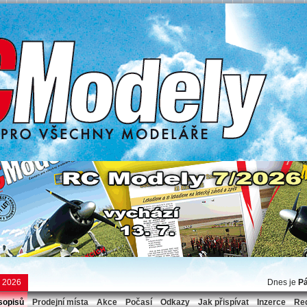
e 2026
Dnes je
Pá
sopisů
Prodejní místa
Akce
Počasí
Odkazy
Jak přispívat
Inzerce
Re