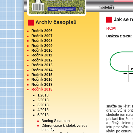
modeláře
RC Modely 5/20
Jak se na
Archiv časopisů
RCM
Ročník 2006
Ročník 2007
Ukázka z textu:
Ročník 2008
Ročník 2009
Ročník 2010
Ročník 2011
Ročník 2012
Ročník 2013
Ročník 2014
Ročník 2015
Ročník 2016
Ročník 2017
Ročník 2018
1/2018
2/2018
3/2018
snažte se létat
4/2018
dráhy. Stůjte p
sledujte jen nat
5/2018
přistání tím, že 
Boeing Stearman
a přímým letem p
Diferenciace křidélek versus
letu proti větru 
butterfly
létání po okruhu.