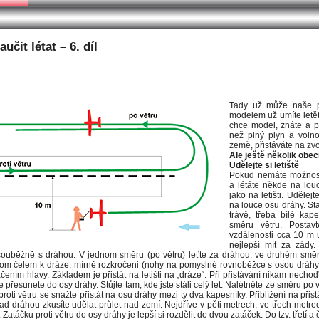
18 článek 3
učit létat – 6. díl
Tady už může naše po
modelem už umíte letě
chce model, znáte a p
než plný plyn a volno
země, přistáváte na z
Ale ještě několik obe
Udělejte si letiště
Pokud nemáte možnost 
a létáte někde na louc
jako na letišti. Udělejt
na louce osu dráhy. St
trávě, třeba bílé kap
směru větru. Posta
vzdálenosti cca 10 m u
nejlepší mít za zády.
 souběžně s dráhou. V jednom směru (po větru) leťte za dráhou, ve druhém směru
řitom čelem k dráze, mírně rozkročeni (nohy na pomyslné rovnoběžce s osou dráhy
áčením hlavy. Základem je přistát na letišti na „dráze“. Při přistávání nikam necho
se přesunete do osy dráhy. Stůjte tam, kde jste stáli celý let. Nalétněte ze směru po
roti větru se snažte přistát na osu dráhy mezi ty dva kapesníky. Přiblížení na přist
nad dráhou zkusíte udělat průlet nad zemí. Nejdříve v pěti metrech, ve třech metrech,
 Zatáčku proti větru do osy dráhy je lepší si rozdělit do dvou zatáček. Do tzv. třetí a