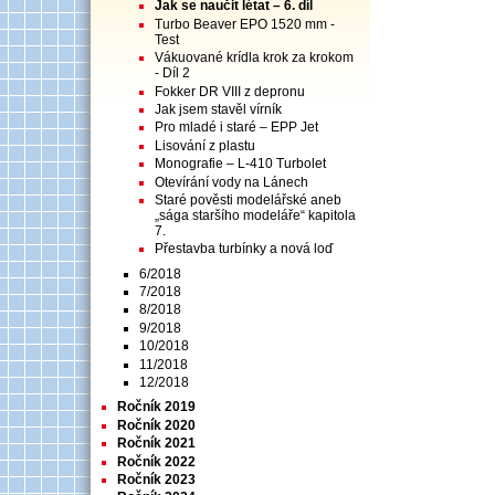
Jak se naučit létat – 6. díl
Turbo Beaver EPO 1520 mm -
Test
Vákuované krídla krok za krokom
- Díl 2
Fokker DR VIII z depronu
Jak jsem stavěl vírník
Pro mladé i staré – EPP Jet
Lisování z plastu
Monografie – L-410 Turbolet
Otevírání vody na Lánech
Staré pověsti modelářské aneb
„sága staršího modeláře“ kapitola
7.
Přestavba turbínky a nová loď
6/2018
7/2018
8/2018
9/2018
10/2018
11/2018
12/2018
Ročník 2019
Ročník 2020
Ročník 2021
Ročník 2022
Ročník 2023