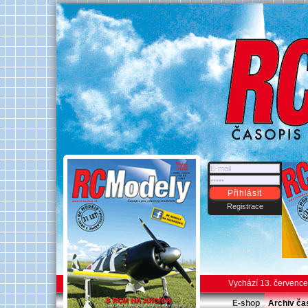
Přihlásit
Registrace
Vychází 13. červenc
E-shop
Archiv ča