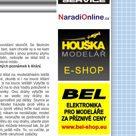
vídání skončit. Se školním
t tam, kam chcete vy a ne kam
oužíváte i jinou polohu plynu
běh, nebojíte se létat blíž u
volené místo…
cných poznámek k létání.
létat na modelářském letišti
e, zkuste si i na louce létání
e si na louce letiště! Vytyčte si
ačí na to dva hadry položené v
esníky. Osu dráhy vytyčte ve
vte se vedle osy dráhy do
prostřed její délky. Slunce je
 Model házejte proti větru a
 (proti větru) leťte nad osou
), nikam se neotáčejte, model
ďte, nesnažte se zjednodušit si
 větru do osy dráhy, uberte plyn
ání můžete trénovat tak, že při
 ještě níže. To, co cvičíte, je
 čtvrté okruhové zatáčky.