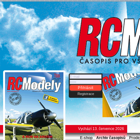
Přihlásit
Registrace
Vychází 13. července 2026
E-shop
Archiv časopisů
Prode