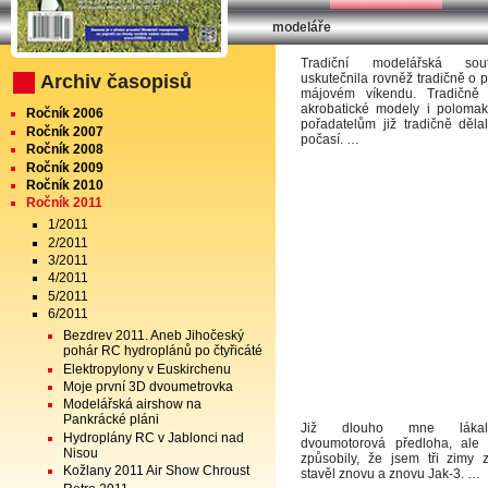
modeláře
RC Modely 6/2011
Tradiční modelářská so
Archiv časopisů
uskutečnila rovněž tradičně o 
májovém víkendu. Tradičně s
akrobatické modely i poloma
Ročník 2006
pořadatelům již tradičně dělal
Ročník 2007
počasí. …
Ročník 2008
Ročník 2009
Ročník 2010
Ročník 2011
1/2011
2/2011
3/2011
4/2011
5/2011
6/2011
Bezdrev 2011. Aneb Jihočeský
pohár RC hydroplánů po čtyřicáté
Elektropylony v Euskirchenu
Moje první 3D dvoumetrovka
Modelářská airshow na
Pankrácké pláni
Již dlouho mne lákal
Hydroplány RC v Jablonci nad
dvoumotorová předloha, ale 
Nisou
způsobily, že jsem tři zimy
Kožlany 2011 Air Show Chroust
stavěl znovu a znovu Jak-3. …