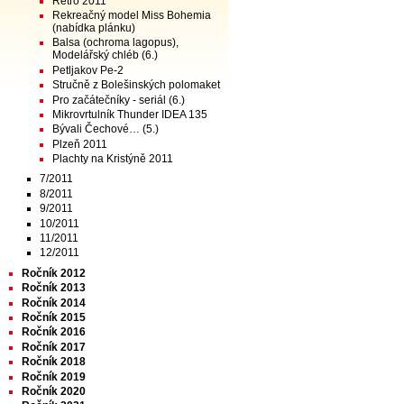
Retro 2011
Rekreačný model Miss Bohemia
(nabídka plánku)
Balsa (ochroma lagopus),
Modelářský chléb (6.)
Petljakov Pe-2
Stručně z Bolešinských polomaket
Pro začátečníky - seriál (6.)
Mikrovrtulník Thunder IDEA 135
Bývali Čechové… (5.)
Plzeň 2011
Plachty na Kristýně 2011
7/2011
8/2011
9/2011
10/2011
11/2011
12/2011
Ročník 2012
Ročník 2013
Ročník 2014
Ročník 2015
Ročník 2016
Ročník 2017
Ročník 2018
Ročník 2019
Ročník 2020