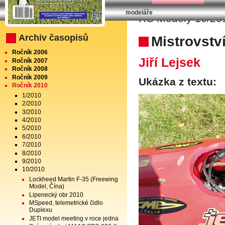
modeláře
RC Modely 10/201
Archiv časopisů
Mistrovstv
Ročník 2006
Jiří Lejsek
Ročník 2007
Ročník 2008
Ročník 2009
Ukázka z textu:
Ročník 2010
1/2010
2/2010
3/2010
4/2010
5/2010
6/2010
7/2010
8/2010
9/2010
10/2010
Lockheed Martin F-35 (Freewing
Model, Čína)
Lipenecký obr 2010
MSpeed, telemetrické čidlo
Duplexu
JETI model meeting v roce jedna