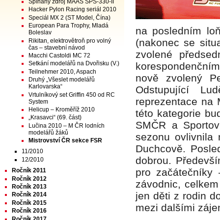
Spínaný zdroj MAAS SPS-330-II
Hacker Pylon Racing seriál 2010
Speciál MX 2 (ST Model, Čína)
European Para Trophy, Mladá
na posledním lo
Boleslav
(nakonec se situ
Rikitan, elektrovětroň pro volný
čas – stavební návod
zvolené předsed
Macchi Castoldi MC 72
Setkání modelářů na Dvořisku (V.)
korespondenčním
Teilnehmer 2010, Aspach
nově zvolený Pe
Druhý „Všeslet modelářů
Karlovarska“
Odstupující Lu
Vrtulníkový set Griffin 450 od RC
reprezentace na 
System
Helicup – Kroměříž 2010
této kategorie bu
„Krasavci“ (69. část)
SMČR a Sportov
Lučina 2010 – M ČR lodních
modelářů žáků
sezonu ovlivnila
Mistrovství ČR sekce FSR
Duchcově. Posle
11/2010
dobrou. Předevší
12/2010
pro začátečníky 
Ročník 2011
Ročník 2012
závodnic, celkem
Ročník 2013
jen děti z rodin 
Ročník 2014
Ročník 2015
mezi dalšími záje
Ročník 2016
Ročník 2017