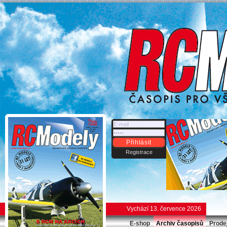
Přihlásit
Registrace
Vychází 13. července 2026
E-shop
Archiv časopisů
Prode