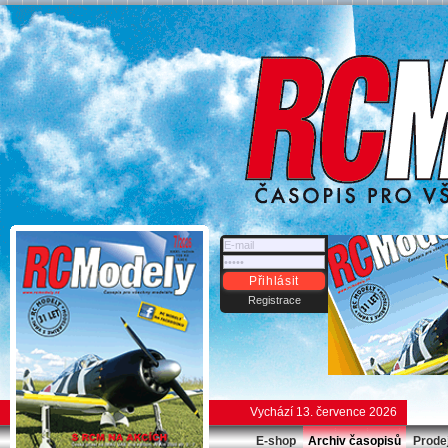
Přihlásit
Registrace
Vychází 13. července 2026
E-shop
Archiv časopisů
Prode