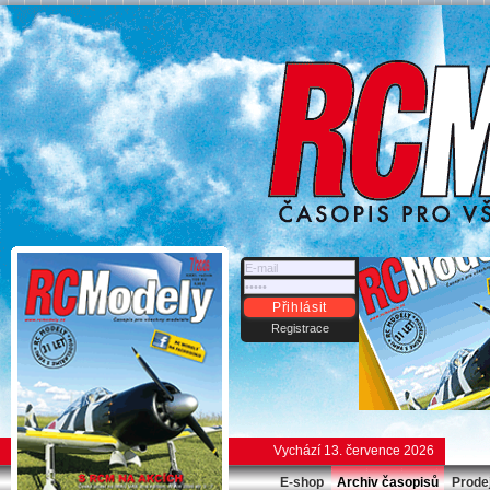
Přihlásit
Registrace
Vychází 13. července 2026
E-shop
Archiv časopisů
Prode