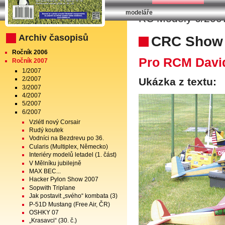
modeláře
RC Modely 6/2007
Archiv časopisů
CRC Show
Ročník 2006
Pro RCM Davi
Ročník 2007
1/2007
2/2007
Ukázka z textu:
3/2007
4/2007
5/2007
6/2007
Vzlétl nový Corsair
Rudý koutek
Vodníci na Bezdrevu po 36.
Cularis (Multiplex, Německo)
Interiéry modelů letadel (1. část)
V Mělníku jubilejně
MAX BEC...
Hacker Pylon Show 2007
Sopwith Triplane
Jak postavit „svého“ kombata (3)
P-51D Mustang (Free Air, ČR)
OSHKY 07
„Krasavci“ (30. č.)