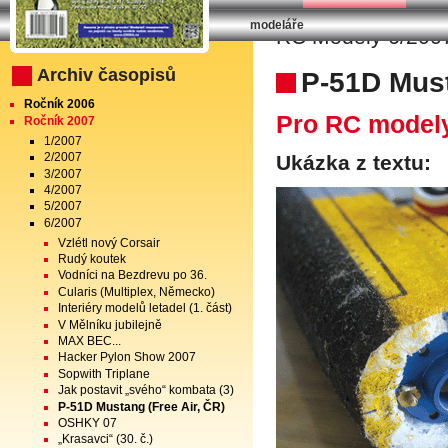
modeláře
RC Modely 6/2007
Archiv časopisů
P-51D Must
Ročník 2006
Pro RC model
Ročník 2007
1/2007
2/2007
Ukázka z textu:
3/2007
4/2007
5/2007
6/2007
Vzlétl nový Corsair
Rudý koutek
Vodníci na Bezdrevu po 36.
Cularis (Multiplex, Německo)
Interiéry modelů letadel (1. část)
V Mělníku jubilejně
MAX BEC...
Hacker Pylon Show 2007
Sopwith Triplane
Jak postavit „svého“ kombata (3)
P-51D Mustang (Free Air, ČR)
OSHKY 07
„Krasavci“ (30. č.)