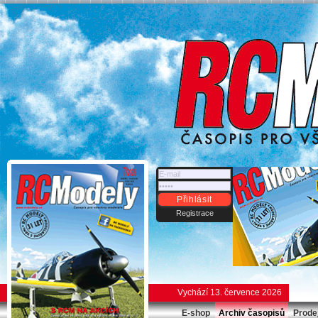
Přihlásit
Registrace
Vychází 13. července 2026
E-shop
Archiv časopisů
Prode