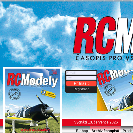
Přihlásit
Registrace
Vychází 13. července 2026
E-shop
Archiv časopisů
Prode